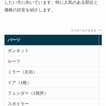
したい方に向いています。特に人気のある部位と
価格の目安を紹介します。
スクロールできます
パーツ
ボンネット
5
ルーフ
6
ミラー（左右）
2
ドア（1枚）
3
フェンダー（1箇所）
3
スポイラー
2