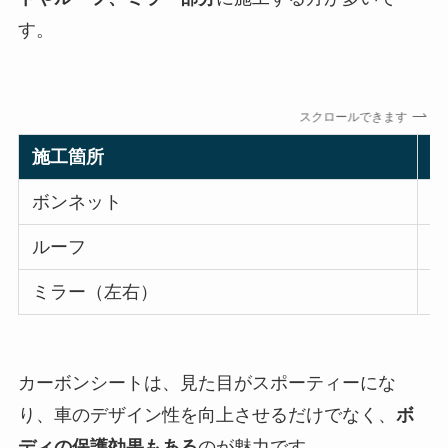
す。
スクロールできます
施工箇所
ボンネット
約
ルーフ
約
ミラー（左右）
約
カーボンシートは、見た目がスポーティーにな
り、車のデザイン性を向上させるだけでなく、
ボ
ディの保護効果もある
のが魅力です。