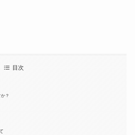
目次
すか？
て