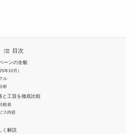
目次
ンペーンの全貌
5年10月）
クル
分析
格と工賃を徹底比較
比較表
ビス内容
しく解説