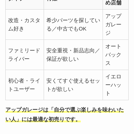
め店舗
アップ
改造・カスタ
希少パーツを探してい
ガレー
ム好き
る／中古でもOK
ジ
オート
ファミリード
安全重視・新品志向／
バック
ライバー
保証が欲しい
ス
イエロ
初心者・ライ
安くてすぐ使えるセッ
ーハッ
トユーザー
トが欲しい
ト
アップガレージは「自分で選ぶ楽しみを味わいた
い人」には最適な初売りです。