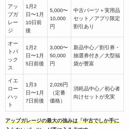
アッ
1月2
5,000〜
中古パーツ＋実用品
プガ
日〜1月
10,000
セット／アプリ限定
レー
10日前
円
割引あり
ジ
後
オー
1月2
3,000〜
新品中心／割引券・
トバ
日〜1月
50,000
抽選券付き／大型福
ック
5日前後
円
袋が豊富
ス
イエ
1月3
2,026円
ロー
消耗品中心／初心者
日〜1月
（定番
ハッ
向けセットが充実
7日前後
価格）
ト
アップガレージの最大の強みは「中古でしか手に